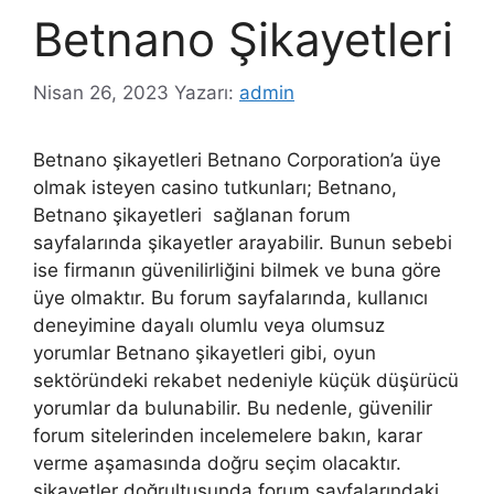
Betnano Şikayetleri
Nisan 26, 2023
Yazarı:
admin
Betnano şikayetleri Betnano Corporation’a üye
olmak isteyen casino tutkunları; Betnano,
Betnano şikayetleri sağlanan forum
sayfalarında şikayetler arayabilir. Bunun sebebi
ise firmanın güvenilirliğini bilmek ve buna göre
üye olmaktır. Bu forum sayfalarında, kullanıcı
deneyimine dayalı olumlu veya olumsuz
yorumlar Betnano şikayetleri gibi, oyun
sektöründeki rekabet nedeniyle küçük düşürücü
yorumlar da bulunabilir. Bu nedenle, güvenilir
forum sitelerinden incelemelere bakın, karar
verme aşamasında doğru seçim olacaktır.
şikayetler doğrultusunda forum sayfalarındaki