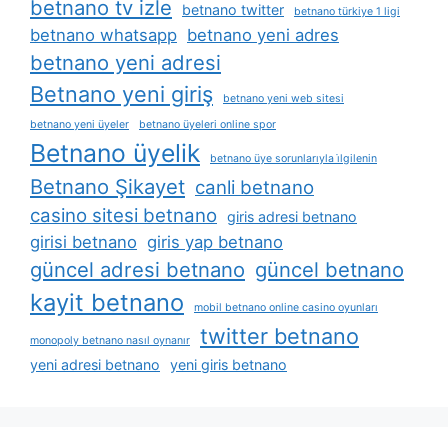
betnano tv izle
betnano twitter
betnano türkiye 1 ligi
betnano whatsapp
betnano yeni adres
betnano yeni adresi
Betnano yeni giriş
betnano yeni web sitesi
betnano yeni üyeler
betnano üyeleri online spor
Betnano üyelik
betnano üye sorunlarıyla i̇lgilenin
Betnano Şikayet
canli betnano
casino sitesi betnano
giris adresi betnano
girisi betnano
giris yap betnano
güncel adresi betnano
güncel betnano
kayit betnano
mobil betnano online casino oyunları
twitter betnano
monopoly betnano nasıl oynanır
yeni adresi betnano
yeni giris betnano