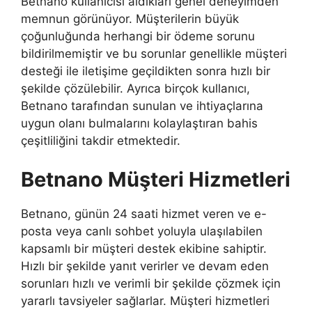
Betnano kullanıcısı aldıkları genel deneyimden
memnun görünüyor. Müşterilerin büyük
çoğunluğunda herhangi bir ödeme sorunu
bildirilmemiştir ve bu sorunlar genellikle müşteri
desteği ile iletişime geçildikten sonra hızlı bir
şekilde çözülebilir. Ayrıca birçok kullanıcı,
Betnano tarafından sunulan ve ihtiyaçlarına
uygun olanı bulmalarını kolaylaştıran bahis
çeşitliliğini takdir etmektedir.
Betnano Müşteri Hizmetleri
Betnano, günün 24 saati hizmet veren ve e-
posta veya canlı sohbet yoluyla ulaşılabilen
kapsamlı bir müşteri destek ekibine sahiptir.
Hızlı bir şekilde yanıt verirler ve devam eden
sorunları hızlı ve verimli bir şekilde çözmek için
yararlı tavsiyeler sağlarlar. Müşteri hizmetleri