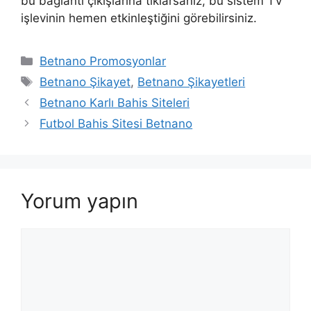
bu bağlantı çıkışlarına tıklarsanız, bu sistem TV
işlevinin hemen etkinleştiğini görebilirsiniz.
Kategoriler
Betnano Promosyonlar
Etiketler
Betnano Şikayet
,
Betnano Şikayetleri
Betnano Karlı Bahis Siteleri
Futbol Bahis Sitesi Betnano
Yorum yapın
Yorum