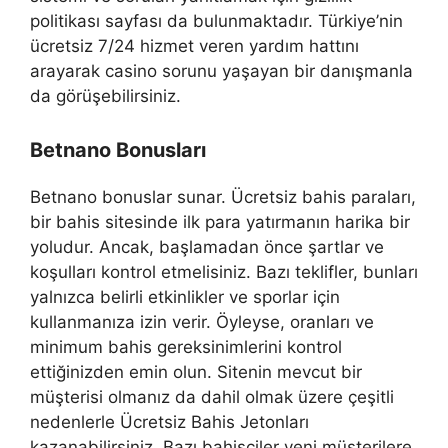
politikası sayfası da bulunmaktadır. Türkiye’nin
ücretsiz 7/24 hizmet veren yardım hattını
arayarak casino sorunu yaşayan bir danışmanla
da görüşebilirsiniz.
Betnano Bonusları
Betnano bonuslar sunar. Ücretsiz bahis paraları,
bir bahis sitesinde ilk para yatırmanın harika bir
yoludur. Ancak, başlamadan önce şartlar ve
koşulları kontrol etmelisiniz. Bazı teklifler, bunları
yalnızca belirli etkinlikler ve sporlar için
kullanmanıza izin verir. Öyleyse, oranları ve
minimum bahis gereksinimlerini kontrol
ettiğinizden emin olun. Sitenin mevcut bir
müşterisi olmanız da dahil olmak üzere çeşitli
nedenlerle Ücretsiz Bahis Jetonları
kazanabilirsiniz. Bazı bahisçiler yeni müşterilere