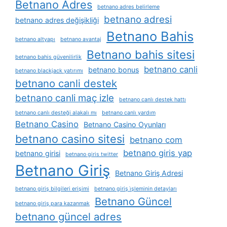
Betnano Adres
betnano adres belirleme
betnano adresi
betnano adres değişikliği
Betnano Bahis
betnano altyapı
betnano avantaj
Betnano bahis sitesi
betnano bahis güvenilirlik
betnano canli
betnano bonus
betnano blackjack yatırımı
betnano canli destek
betnano canli maç izle
betnano canlı destek hattı
betnano canlı desteği alakalı mı
betnano canlı yardım
Betnano Casino
Betnano Casino Oyunları
betnano casino sitesi
betnano com
betnano giris yap
betnano girisi
betnano giris twitter
Betnano Giriş
Betnano Giriş Adresi
betnano giriş bilgileri erişimi
betnano giriş i̇şleminin detayları
Betnano Güncel
betnano giriş para kazanmak
betnano güncel adres