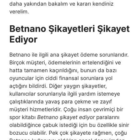
daha yakından bakalım ve kararı kendiniz
verelim.
Betnano Şikayetleri Şikayet
Ediyor
Betnano ile ilgili ana şikayet ödeme sorunlarıdır.
Birçok müşteri, ödemelerinin ertelendiğini ve
hatta tamamen kaçırıldığını, bunun da bazı
oyuncular için ciddi finansal sorunlara yol
açtığını bildirdi. Diğer yaygın şikayetler,
kullanıcılar sorunlarıyla ilgili yardım istemeye
çalıştıklarında yavaş para çekme ve zayıf
müşteri hizmetleridir. Çoğu insan çevrimiçi bir
spor kitabı
Betnano şikayet ediyor
paralarını
olabildiğince çabuk istediği için bu özellikle sinir
bozucu olabilir. Pek çok şikayete rağmen, çoğu