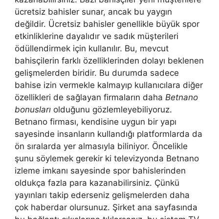
ücretsiz bahisler sunar, ancak bu yaygın
değildir. Ücretsiz bahisler genellikle büyük spor
etkinliklerine dayalıdır ve sadık müşterileri
ödüllendirmek için kullanılır. Bu, mevcut
bahisçilerin farklı özelliklerinden dolayı beklenen
gelişmelerden biridir. Bu durumda sadece
bahise izin vermekle kalmayıp kullanıcılara diğer
özellikleri de sağlayan firmaların daha
Betnano
bonusları
olduğunu gözlemleyebiliyoruz.
Betnano firması, kendisine uygun bir yapı
sayesinde insanların kullandığı platformlarda da
ön sıralarda yer almasıyla biliniyor. Öncelikle
şunu söylemek gerekir ki televizyonda Betnano
izleme imkanı sayesinde spor bahislerinden
oldukça fazla para kazanabilirsiniz. Çünkü
yayınları takip ederseniz gelişmelerden daha
çok haberdar olursunuz. Şirket ana sayfasında