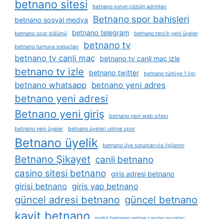
betnano sitesi
betnano sorun çözüm adımları
Betnano spor bahisleri
betnano sosyal medya
betnano telegram
betnano spor bölümü
betnano tercih yeni üyeler
betnano tv
betnano turnuva sonuçları
betnano tv canli maç
betnano tv canli maç izle
betnano tv izle
betnano twitter
betnano türkiye 1 ligi
betnano whatsapp
betnano yeni adres
betnano yeni adresi
Betnano yeni giriş
betnano yeni web sitesi
betnano yeni üyeler
betnano üyeleri online spor
Betnano üyelik
betnano üye sorunlarıyla i̇lgilenin
Betnano Şikayet
canli betnano
casino sitesi betnano
giris adresi betnano
girisi betnano
giris yap betnano
güncel adresi betnano
güncel betnano
kayit betnano
mobil betnano online casino oyunları