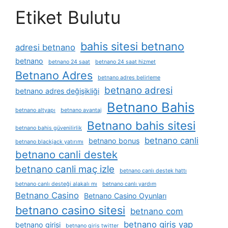
Etiket Bulutu
bahis sitesi betnano
adresi betnano
betnano
betnano 24 saat
betnano 24 saat hizmet
Betnano Adres
betnano adres belirleme
betnano adresi
betnano adres değişikliği
Betnano Bahis
betnano altyapı
betnano avantaj
Betnano bahis sitesi
betnano bahis güvenilirlik
betnano canli
betnano bonus
betnano blackjack yatırımı
betnano canli destek
betnano canli maç izle
betnano canlı destek hattı
betnano canlı desteği alakalı mı
betnano canlı yardım
Betnano Casino
Betnano Casino Oyunları
betnano casino sitesi
betnano com
betnano giris yap
betnano girisi
betnano giris twitter