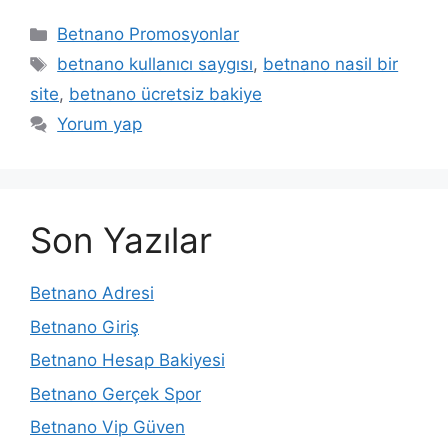
Kategoriler
Betnano Promosyonlar
Etiketler
betnano kullanıcı saygısı
,
betnano nasil bir
site
,
betnano ücretsiz bakiye
Yorum yap
Son Yazılar
Betnano Adresi
Betnano Giriş
Betnano Hesap Bakiyesi
Betnano Gerçek Spor
Betnano Vip Güven