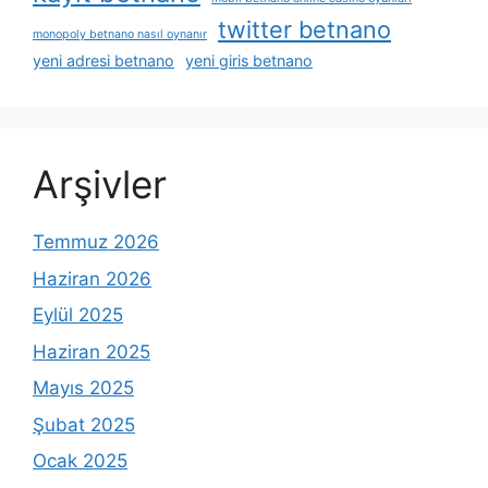
twitter betnano
monopoly betnano nasıl oynanır
yeni adresi betnano
yeni giris betnano
Arşivler
Temmuz 2026
Haziran 2026
Eylül 2025
Haziran 2025
Mayıs 2025
Şubat 2025
Ocak 2025