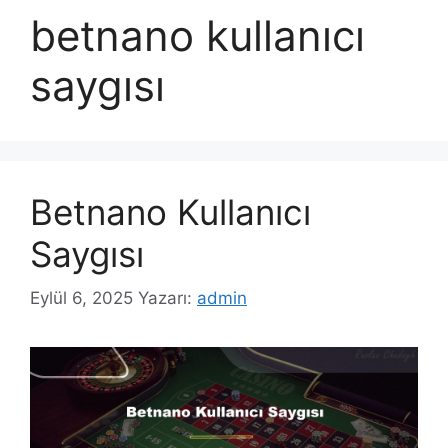
betnano kullanıcı
saygısı
Betnano Kullanıcı
Saygısı
Eylül 6, 2025
Yazarı:
admin