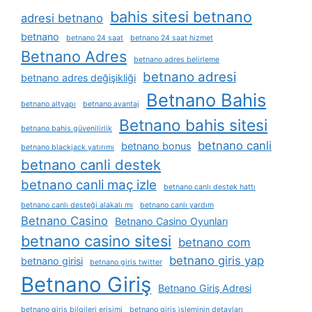
bahis sitesi betnano
adresi betnano
betnano
betnano 24 saat
betnano 24 saat hizmet
Betnano Adres
betnano adres belirleme
betnano adresi
betnano adres değişikliği
Betnano Bahis
betnano altyapı
betnano avantaj
Betnano bahis sitesi
betnano bahis güvenilirlik
betnano canli
betnano bonus
betnano blackjack yatırımı
betnano canli destek
betnano canli maç izle
betnano canlı destek hattı
betnano canlı desteği alakalı mı
betnano canlı yardım
Betnano Casino
Betnano Casino Oyunları
betnano casino sitesi
betnano com
betnano giris yap
betnano girisi
betnano giris twitter
Betnano Giriş
Betnano Giriş Adresi
betnano giriş bilgileri erişimi
betnano giriş i̇şleminin detayları