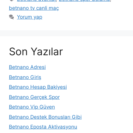
betnano tv canli maç
Yorum yap
Son Yazılar
Betnano Adresi
Betnano Giriş
Betnano Hesap Bakiyesi
Betnano Gerçek Spor
Betnano Vip Güven
Betnano Destek Bonusları Gibi
Betnano Eposta Aktivasyonu