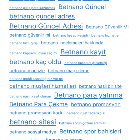
Betnano Güncel
betnano giriş para kazanmak
betnano güncel adres
Betnano Güncel Adresi
Betnano Güvenilir Mi
betnano güvenlir mi
betnano hesap kesinti
betnano hizmetleri
betnano i̇ncelemeleri hakkında
betnano hızlı giriş
Betnano kayıt
betnano kapsamlı oyun seçimi
betnano kaç oldu
betnano kullanıcı güvenliği
betnano maç izle
betnano maç izleme
betnano mobil aboneliğiniz var mı
betnano müşteri hizmetleri
betnano nasil bir site
Betnano para yatırma
betnano nasıl kayıt olurum
Betnano Para Çekme
betnano promosyon
betnano promosyon kodu
betnano rulet tedarikçisi
betnano sitesi
betnano sorun çözüm adımları
Betnano spor bahisleri
betnano sosyal medya
betnano telegram