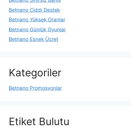
Betnano Sınırsız Bahis
Betnano Ciddi Destek
Betnano Yüksek Oranlar
Betnano Günlük Oyunlar
Betnano Esnek Ücret
Kategoriler
Betnano Promosyonlar
Etiket Bulutu