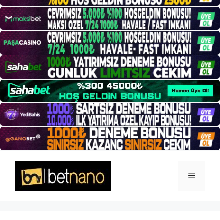
İçeriğe
atla
Menü