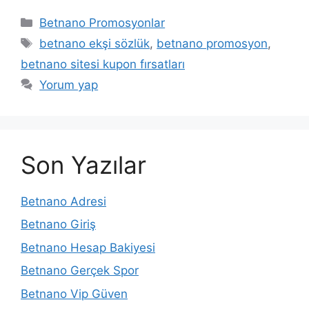
Kategoriler
Betnano Promosyonlar
Etiketler
betnano ekşi sözlük
,
betnano promosyon
,
betnano sitesi kupon fırsatları
Yorum yap
Son Yazılar
Betnano Adresi
Betnano Giriş
Betnano Hesap Bakiyesi
Betnano Gerçek Spor
Betnano Vip Güven