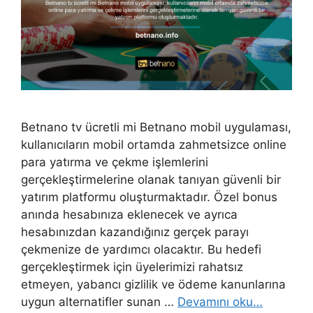
Betnano tv ücretli mi Betnano mobil uygulaması,
kullanıcıların mobil ortamda zahmetsizce online
para yatırma ve çekme işlemlerini
gerçekleştirmelerine olanak tanıyan güvenli bir
yatırım platformu oluşturmaktadır. Özel bonus
anında hesabınıza eklenecek ve ayrıca
hesabınızdan kazandığınız gerçek parayı
çekmenize de yardımcı olacaktır. Bu hedefi
gerçekleştirmek için üyelerimizi rahatsız
etmeyen, yabancı gizlilik ve ödeme kanunlarına
uygun alternatifler sunan …
Devamını oku…