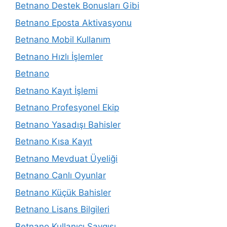
Betnano Destek Bonusları Gibi
Betnano Eposta Aktivasyonu
Betnano Mobil Kullanım
Betnano Hızlı İşlemler
Betnano
Betnano Kayıt İşlemi
Betnano Profesyonel Ekip
Betnano Yasadışı Bahisler
Betnano Kısa Kayıt
Betnano Mevduat Üyeliği
Betnano Canlı Oyunlar
Betnano Küçük Bahisler
Betnano Lisans Bilgileri
Betnano Kullanıcı Saygısı