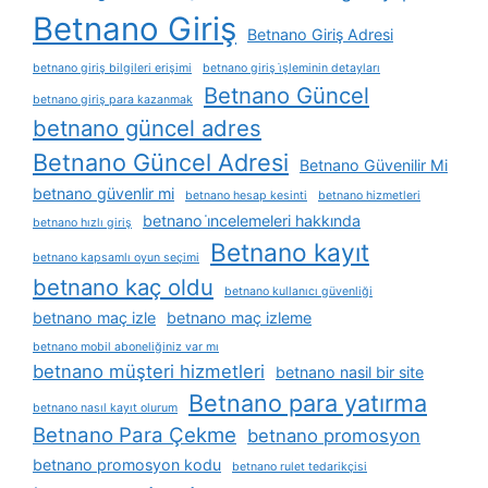
Betnano Giriş
Betnano Giriş Adresi
betnano giriş bilgileri erişimi
betnano giriş i̇şleminin detayları
Betnano Güncel
betnano giriş para kazanmak
betnano güncel adres
Betnano Güncel Adresi
Betnano Güvenilir Mi
betnano güvenlir mi
betnano hesap kesinti
betnano hizmetleri
betnano i̇ncelemeleri hakkında
betnano hızlı giriş
Betnano kayıt
betnano kapsamlı oyun seçimi
betnano kaç oldu
betnano kullanıcı güvenliği
betnano maç izle
betnano maç izleme
betnano mobil aboneliğiniz var mı
betnano müşteri hizmetleri
betnano nasil bir site
Betnano para yatırma
betnano nasıl kayıt olurum
Betnano Para Çekme
betnano promosyon
betnano promosyon kodu
betnano rulet tedarikçisi