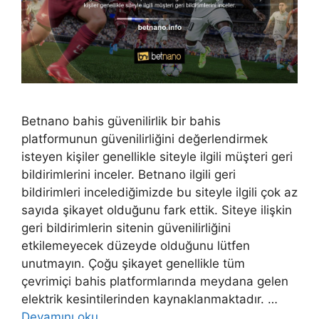
Betnano bahis güvenilirlik bir bahis
platformunun güvenilirliğini değerlendirmek
isteyen kişiler genellikle siteyle ilgili müşteri geri
bildirimlerini inceler. Betnano ilgili geri
bildirimleri incelediğimizde bu siteyle ilgili çok az
sayıda şikayet olduğunu fark ettik. Siteye ilişkin
geri bildirimlerin sitenin güvenilirliğini
etkilemeyecek düzeyde olduğunu lütfen
unutmayın. Çoğu şikayet genellikle tüm
çevrimiçi bahis platformlarında meydana gelen
elektrik kesintilerinden kaynaklanmaktadır. …
Devamını oku…