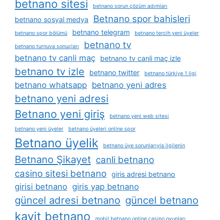
betnano sitesi
betnano sorun çözüm adımları
Betnano spor bahisleri
betnano sosyal medya
betnano telegram
betnano spor bölümü
betnano tercih yeni üyeler
betnano tv
betnano turnuva sonuçları
betnano tv canli maç
betnano tv canli maç izle
betnano tv izle
betnano twitter
betnano türkiye 1 ligi
betnano whatsapp
betnano yeni adres
betnano yeni adresi
Betnano yeni giriş
betnano yeni web sitesi
betnano yeni üyeler
betnano üyeleri online spor
Betnano üyelik
betnano üye sorunlarıyla i̇lgilenin
Betnano Şikayet
canli betnano
casino sitesi betnano
giris adresi betnano
girisi betnano
giris yap betnano
güncel adresi betnano
güncel betnano
kayit betnano
mobil betnano online casino oyunları