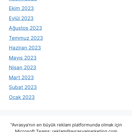
Ekim 2023
Eylül 2023
Ağustos 2023
Temmuz 2023
Haziran 2023
Mayıs 2023
Nisan 2023
Mart 2023
Şubat 2023
Ocak 2023
"Avrasya'nın en büyük reklam platformunda olmak için
Microsoft Teams:
reklam@avrasyamarketing.com