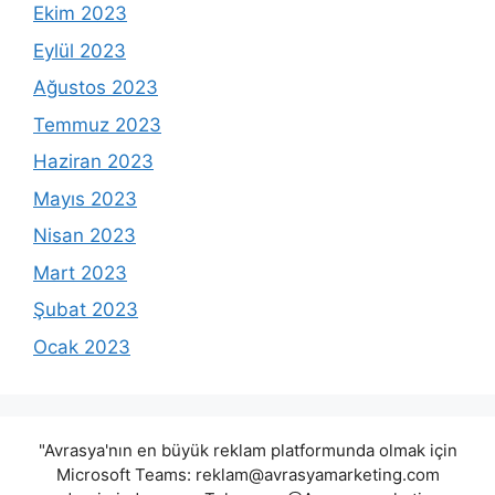
Ekim 2023
Eylül 2023
Ağustos 2023
Temmuz 2023
Haziran 2023
Mayıs 2023
Nisan 2023
Mart 2023
Şubat 2023
Ocak 2023
"Avrasya'nın en büyük reklam platformunda olmak için
Microsoft Teams:
reklam@avrasyamarketing.com