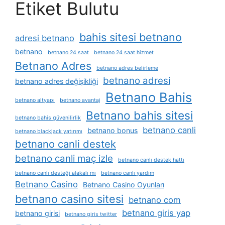
Etiket Bulutu
bahis sitesi betnano
adresi betnano
betnano
betnano 24 saat
betnano 24 saat hizmet
Betnano Adres
betnano adres belirleme
betnano adresi
betnano adres değişikliği
Betnano Bahis
betnano altyapı
betnano avantaj
Betnano bahis sitesi
betnano bahis güvenilirlik
betnano canli
betnano bonus
betnano blackjack yatırımı
betnano canli destek
betnano canli maç izle
betnano canlı destek hattı
betnano canlı desteği alakalı mı
betnano canlı yardım
Betnano Casino
Betnano Casino Oyunları
betnano casino sitesi
betnano com
betnano giris yap
betnano girisi
betnano giris twitter