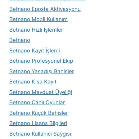
Betnano Eposta Aktivasyonu
Betnano Mobil Kullanım
Betnano Hızlı İşlemler
Betnano
Betnano Kayıt İşlemi
Betnano Profesyonel Ekip
Betnano Yasadışı Bahisler
Betnano Kısa Kayıt
Betnano Mevduat Üyeliği
Betnano Canlı Oyunlar
Betnano Küçük Bahisler
Betnano Lisans Bilgileri
Betnano Kullanıcı Saygısı