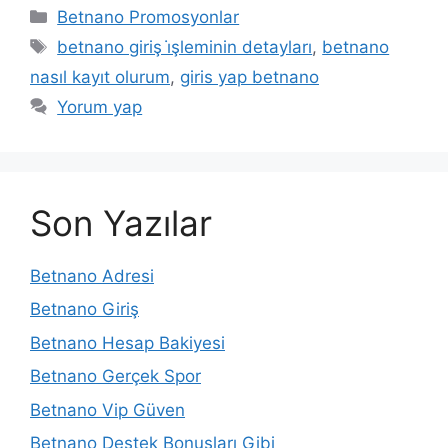
Kategoriler
Betnano Promosyonlar
Etiketler
betnano giriş i̇şleminin detayları
,
betnano
nasıl kayıt olurum
,
giris yap betnano
Yorum yap
Son Yazılar
Betnano Adresi
Betnano Giriş
Betnano Hesap Bakiyesi
Betnano Gerçek Spor
Betnano Vip Güven
Betnano Destek Bonusları Gibi