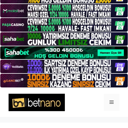
İçeriğe
atla
Menü