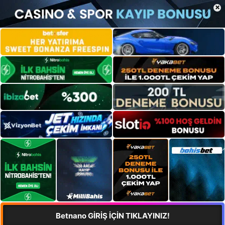
×
Betnano GİRİŞ İÇİN TIKLAYINIZ!