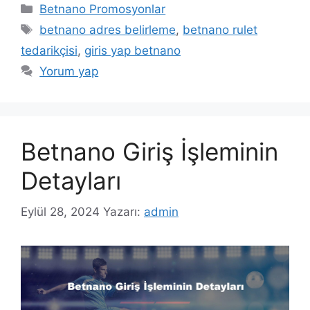
Kategoriler
Betnano Promosyonlar
Etiketler
betnano adres belirleme
,
betnano rulet
tedarikçisi
,
giris yap betnano
Yorum yap
Betnano Giriş İşleminin
Detayları
Eylül 28, 2024
Yazarı:
admin