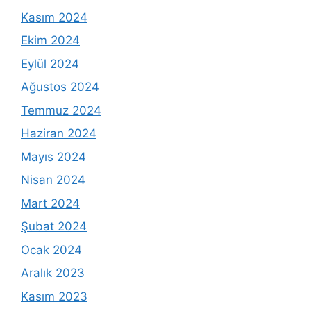
Kasım 2024
Ekim 2024
Eylül 2024
Ağustos 2024
Temmuz 2024
Haziran 2024
Mayıs 2024
Nisan 2024
Mart 2024
Şubat 2024
Ocak 2024
Aralık 2023
Kasım 2023