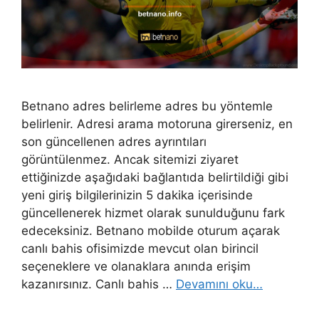
Betnano adres belirleme adres bu yöntemle
belirlenir. Adresi arama motoruna girerseniz, en
son güncellenen adres ayrıntıları
görüntülenmez. Ancak sitemizi ziyaret
ettiğinizde aşağıdaki bağlantıda belirtildiği gibi
yeni giriş bilgilerinizin 5 dakika içerisinde
güncellenerek hizmet olarak sunulduğunu fark
edeceksiniz. Betnano mobilde oturum açarak
canlı bahis ofisimizde mevcut olan birincil
seçeneklere ve olanaklara anında erişim
kazanırsınız. Canlı bahis …
Devamını oku…