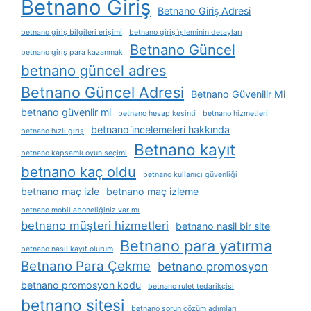
Betnano Giriş
Betnano Giriş Adresi
betnano giriş bilgileri erişimi
betnano giriş i̇şleminin detayları
Betnano Güncel
betnano giriş para kazanmak
betnano güncel adres
Betnano Güncel Adresi
Betnano Güvenilir Mi
betnano güvenlir mi
betnano hesap kesinti
betnano hizmetleri
betnano i̇ncelemeleri hakkında
betnano hızlı giriş
Betnano kayıt
betnano kapsamlı oyun seçimi
betnano kaç oldu
betnano kullanıcı güvenliği
betnano maç izle
betnano maç izleme
betnano mobil aboneliğiniz var mı
betnano müşteri hizmetleri
betnano nasil bir site
Betnano para yatırma
betnano nasıl kayıt olurum
Betnano Para Çekme
betnano promosyon
betnano promosyon kodu
betnano rulet tedarikçisi
betnano sitesi
betnano sorun çözüm adımları