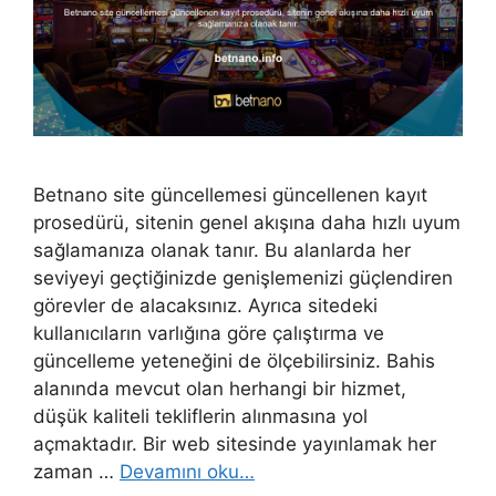
Betnano site güncellemesi güncellenen kayıt
prosedürü, sitenin genel akışına daha hızlı uyum
sağlamanıza olanak tanır. Bu alanlarda her
seviyeyi geçtiğinizde genişlemenizi güçlendiren
görevler de alacaksınız. Ayrıca sitedeki
kullanıcıların varlığına göre çalıştırma ve
güncelleme yeteneğini de ölçebilirsiniz. Bahis
alanında mevcut olan herhangi bir hizmet,
düşük kaliteli tekliflerin alınmasına yol
açmaktadır. Bir web sitesinde yayınlamak her
zaman …
Devamını oku…