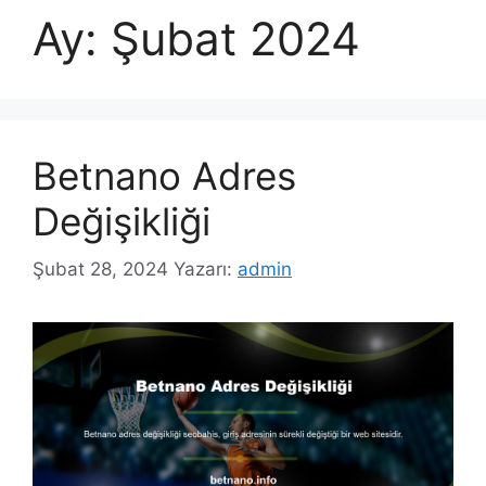
Ay:
Şubat 2024
Betnano Adres
Değişikliği
Şubat 28, 2024
Yazarı:
admin