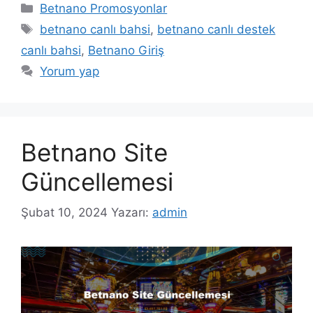
Kategoriler
Betnano Promosyonlar
Etiketler
betnano canlı bahsi
,
betnano canlı destek
canlı bahsi
,
Betnano Giriş
Yorum yap
Betnano Site
Güncellemesi
Şubat 10, 2024
Yazarı:
admin