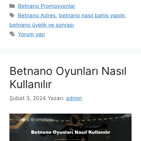
Kategoriler
Betnano Promosyonlar
Etiketler
Betnano Adres
,
betnano nasıl bahis yapılır
,
betnano üyelik ve sonrası
Yorum yap
Betnano Oyunları Nasıl
Kullanılır
Şubat 3, 2024
Yazarı:
admin