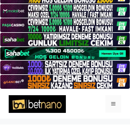
İçeriğe
atla
Menü