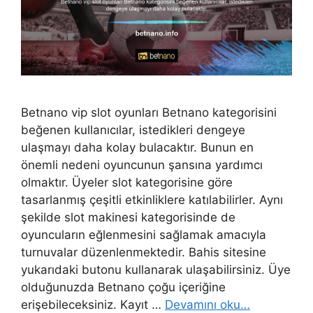
Betnano vip slot oyunları Betnano kategorisini
beğenen kullanıcılar, istedikleri dengeye
ulaşmayı daha kolay bulacaktır. Bunun en
önemli nedeni oyuncunun şansına yardımcı
olmaktır. Üyeler slot kategorisine göre
tasarlanmış çeşitli etkinliklere katılabilirler. Aynı
şekilde slot makinesi kategorisinde de
oyuncuların eğlenmesini sağlamak amacıyla
turnuvalar düzenlenmektedir. Bahis sitesine
yukarıdaki butonu kullanarak ulaşabilirsiniz. Üye
olduğunuzda Betnano çoğu içeriğine
erişebileceksiniz. Kayıt …
Devamını oku…