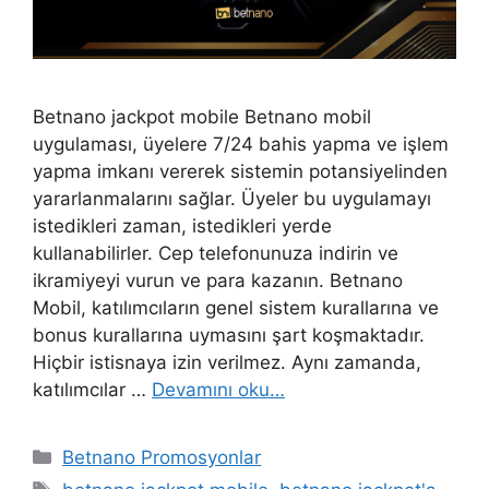
Betnano jackpot mobile Betnano mobil
uygulaması, üyelere 7/24 bahis yapma ve işlem
yapma imkanı vererek sistemin potansiyelinden
yararlanmalarını sağlar. Üyeler bu uygulamayı
istedikleri zaman, istedikleri yerde
kullanabilirler. Cep telefonunuza indirin ve
ikramiyeyi vurun ve para kazanın. Betnano
Mobil, katılımcıların genel sistem kurallarına ve
bonus kurallarına uymasını şart koşmaktadır.
Hiçbir istisnaya izin verilmez. Aynı zamanda,
katılımcılar …
Devamını oku…
Kategoriler
Betnano Promosyonlar
Etiketler