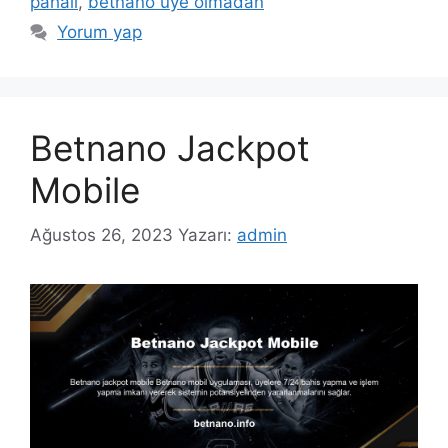
pahalı
,
betnano üye olmadan
Yorum yap
Betnano Jackpot
Mobile
Ağustos 26, 2023
Yazarı:
admin