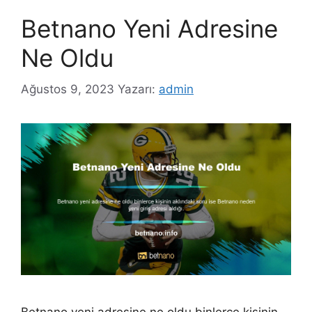
Betnano Yeni Adresine
Ne Oldu
Ağustos 9, 2023
Yazarı:
admin
Betnano yeni adresine ne oldu binlerce kişinin