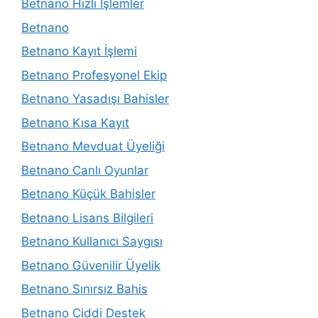
Betnano Hızlı İşlemler
Betnano
Betnano Kayıt İşlemi
Betnano Profesyonel Ekip
Betnano Yasadışı Bahisler
Betnano Kısa Kayıt
Betnano Mevduat Üyeliği
Betnano Canlı Oyunlar
Betnano Küçük Bahisler
Betnano Lisans Bilgileri
Betnano Kullanıcı Saygısı
Betnano Güvenilir Üyelik
Betnano Sınırsız Bahis
Betnano Ciddi Destek