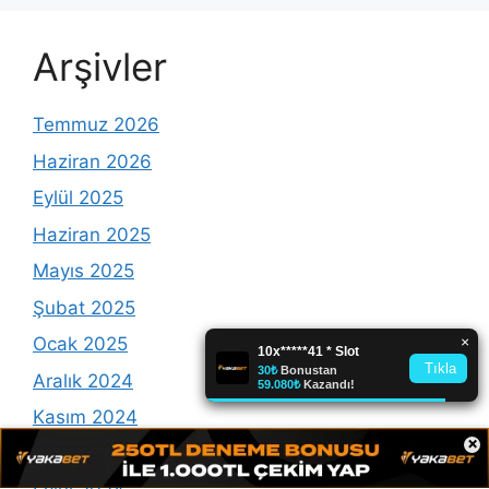
Arşivler
Temmuz 2026
Haziran 2026
Eylül 2025
Haziran 2025
Mayıs 2025
Şubat 2025
Ocak 2025
Aralık 2024
Kasım 2024
×
Ekim 2024