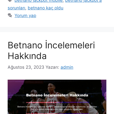
betnano jackpot mobile
,
betnano jackpot'a
sorunları
,
betnano kaç oldu
Yorum yap
Betnano İncelemeleri
Hakkında
Ağustos 23, 2023
Yazarı:
admin