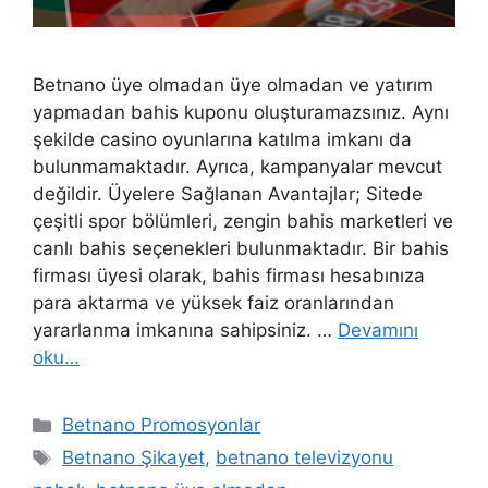
Betnano üye olmadan üye olmadan ve yatırım
yapmadan bahis kuponu oluşturamazsınız. Aynı
şekilde casino oyunlarına katılma imkanı da
bulunmamaktadır. Ayrıca, kampanyalar mevcut
değildir. Üyelere Sağlanan Avantajlar; Sitede
çeşitli spor bölümleri, zengin bahis marketleri ve
canlı bahis seçenekleri bulunmaktadır. Bir bahis
firması üyesi olarak, bahis firması hesabınıza
para aktarma ve yüksek faiz oranlarından
yararlanma imkanına sahipsiniz. …
Devamını
oku…
Kategoriler
Betnano Promosyonlar
Etiketler
Betnano Şikayet
,
betnano televizyonu