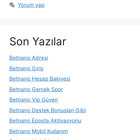
Yorum yap
Son Yazılar
Betnano Adresi
Betnano Giriş
Betnano Hesap Bakiyesi
Betnano Gerçek Spor
Betnano Vip Güven
Betnano Destek Bonusları Gibi
Betnano Eposta Aktivasyonu
Betnano Mobil Kullanım