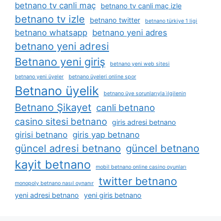
betnano tv canli maç
betnano tv canli maç izle
betnano tv izle
betnano twitter
betnano türkiye 1 ligi
betnano whatsapp
betnano yeni adres
betnano yeni adresi
Betnano yeni giriş
betnano yeni web sitesi
betnano yeni üyeler
betnano üyeleri online spor
Betnano üyelik
betnano üye sorunlarıyla i̇lgilenin
Betnano Şikayet
canli betnano
casino sitesi betnano
giris adresi betnano
girisi betnano
giris yap betnano
güncel adresi betnano
güncel betnano
kayit betnano
mobil betnano online casino oyunları
twitter betnano
monopoly betnano nasıl oynanır
yeni adresi betnano
yeni giris betnano