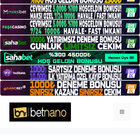
İçeriğe
atla
Menü