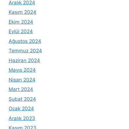
Aralık 2024
Kasım 2024
Ekim 2024
Eylül 2024
Ağustos 2024
Temmuz 2024
Haziran 2024
Mayıs 2024
Nisan 2024
Mart 2024
Şubat 2024
Ocak 2024
Aralık 2023
Kasım 2023