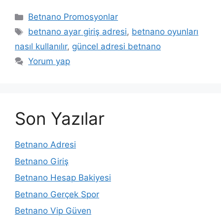
Kategoriler
Betnano Promosyonlar
Etiketler
betnano ayar giriş adresi
,
betnano oyunları
nasıl kullanılır
,
güncel adresi betnano
Yorum yap
Son Yazılar
Betnano Adresi
Betnano Giriş
Betnano Hesap Bakiyesi
Betnano Gerçek Spor
Betnano Vip Güven