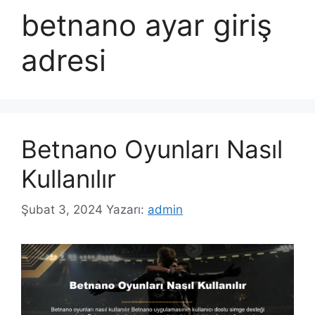
betnano ayar giriş
adresi
Betnano Oyunları Nasıl
Kullanılır
Şubat 3, 2024
Yazarı:
admin