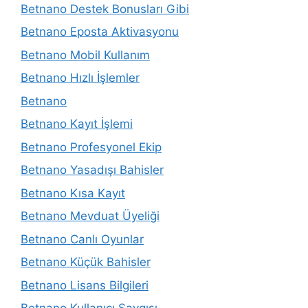
Betnano Destek Bonusları Gibi
Betnano Eposta Aktivasyonu
Betnano Mobil Kullanım
Betnano Hızlı İşlemler
Betnano
Betnano Kayıt İşlemi
Betnano Profesyonel Ekip
Betnano Yasadışı Bahisler
Betnano Kısa Kayıt
Betnano Mevduat Üyeliği
Betnano Canlı Oyunlar
Betnano Küçük Bahisler
Betnano Lisans Bilgileri