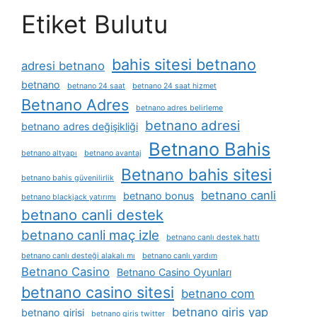
Etiket Bulutu
bahis sitesi betnano
adresi betnano
betnano
betnano 24 saat
betnano 24 saat hizmet
Betnano Adres
betnano adres belirleme
betnano adresi
betnano adres değişikliği
Betnano Bahis
betnano altyapı
betnano avantaj
Betnano bahis sitesi
betnano bahis güvenilirlik
betnano canli
betnano bonus
betnano blackjack yatırımı
betnano canli destek
betnano canli maç izle
betnano canlı destek hattı
betnano canlı desteği alakalı mı
betnano canlı yardım
Betnano Casino
Betnano Casino Oyunları
betnano casino sitesi
betnano com
betnano giris yap
betnano girisi
betnano giris twitter