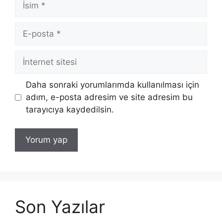
E-
posta
İnternet
sitesi
Daha sonraki yorumlarımda kullanılması için
adım, e-posta adresim ve site adresim bu
tarayıcıya kaydedilsin.
Son Yazılar