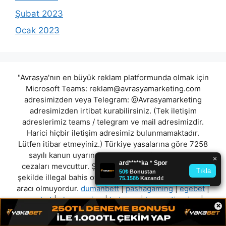
Şubat 2023
Ocak 2023
"Avrasya'nın en büyük reklam platformunda olmak için
Microsoft Teams:
reklam@avrasyamarketing.com
adresimizden veya Telegram: @Avrasyamarketing
adresimizden irtibat kurabilirsiniz. (Tek iletişim
adreslerimiz teams / telegram ve mail adresimizdir.
Harici hiçbir iletişim adresimiz bulunmamaktadır.
Lütfen itibar etmeyiniz.) Türkiye yasalarına göre 7258
sayılı kanun uyarınca yasa dışı bahis oynamanın
cezaları mevcuttur. Şu an bulunduğunuz site hiç bir
şekilde illegal bahis oyunları oynatmıyor ve oynamaya
aracı olmuyordur.
dumanbett
|
pashagaming
|
egebet
|
ganobet
|
elmascasino
|
betnuvo
|
bayconticasino
|
×
olaybahis
"