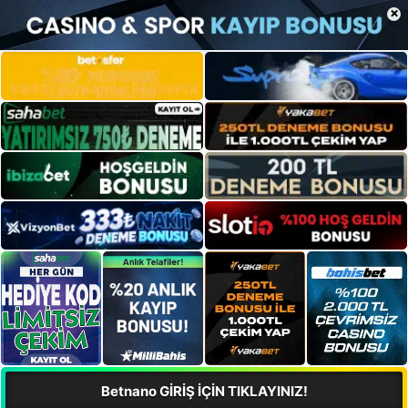
×
Betnano GİRİŞ İÇİN TIKLAYINIZ!