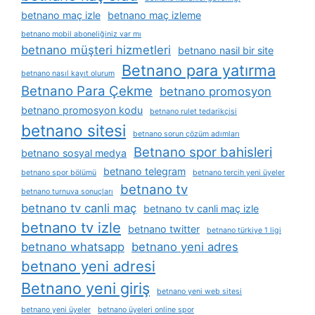
betnano maç izle
betnano maç izleme
betnano mobil aboneliğiniz var mı
betnano müşteri hizmetleri
betnano nasil bir site
Betnano para yatırma
betnano nasıl kayıt olurum
Betnano Para Çekme
betnano promosyon
betnano promosyon kodu
betnano rulet tedarikçisi
betnano sitesi
betnano sorun çözüm adımları
Betnano spor bahisleri
betnano sosyal medya
betnano telegram
betnano spor bölümü
betnano tercih yeni üyeler
betnano tv
betnano turnuva sonuçları
betnano tv canli maç
betnano tv canli maç izle
betnano tv izle
betnano twitter
betnano türkiye 1 ligi
betnano whatsapp
betnano yeni adres
betnano yeni adresi
Betnano yeni giriş
betnano yeni web sitesi
betnano yeni üyeler
betnano üyeleri online spor