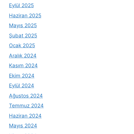
Eylül 2025
Haziran 2025
Mayıs 2025
Şubat 2025
Ocak 2025
Aralık 2024
Kasım 2024
Ekim 2024
Eylül 2024
Ağustos 2024
Temmuz 2024
Haziran 2024
Mayıs 2024