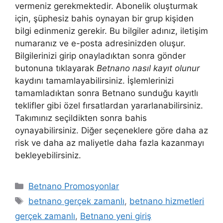
vermeniz gerekmektedir. Abonelik oluşturmak
için, şüphesiz bahis oynayan bir grup kişiden
bilgi edinmeniz gerekir. Bu bilgiler adınız, iletişim
numaranız ve e-posta adresinizden oluşur.
Bilgilerinizi girip onayladıktan sonra gönder
butonuna tıklayarak
Betnano nasıl kayıt olunur
kaydını tamamlayabilirsiniz. İşlemlerinizi
tamamladıktan sonra Betnano sunduğu kayıtlı
teklifler gibi özel fırsatlardan yararlanabilirsiniz.
Takımınız seçildikten sonra bahis
oynayabilirsiniz. Diğer seçeneklere göre daha az
risk ve daha az maliyetle daha fazla kazanmayı
bekleyebilirsiniz.
Kategoriler
Betnano Promosyonlar
Etiketler
betnano gerçek zamanlı
,
betnano hizmetleri
gerçek zamanlı
,
Betnano yeni giriş