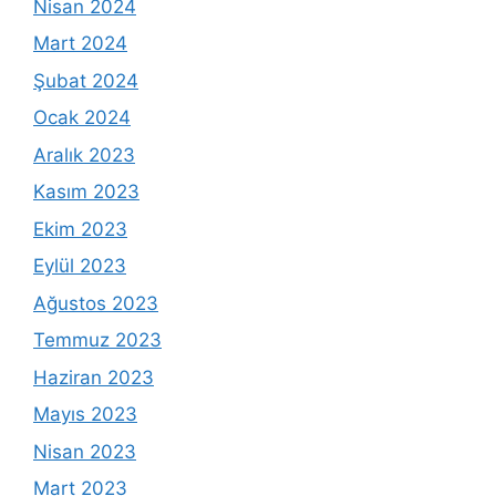
Nisan 2024
Mart 2024
Şubat 2024
Ocak 2024
Aralık 2023
Kasım 2023
Ekim 2023
Eylül 2023
Ağustos 2023
Temmuz 2023
Haziran 2023
Mayıs 2023
Nisan 2023
Mart 2023