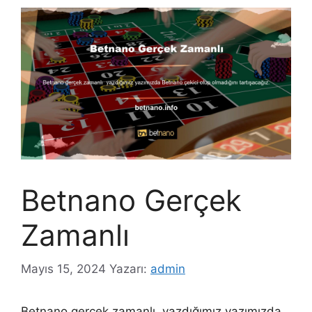
Betnano Gerçek
Zamanlı
Mayıs 15, 2024
Yazarı:
admin
Betnano gerçek zamanlı yazdığımız yazımızda