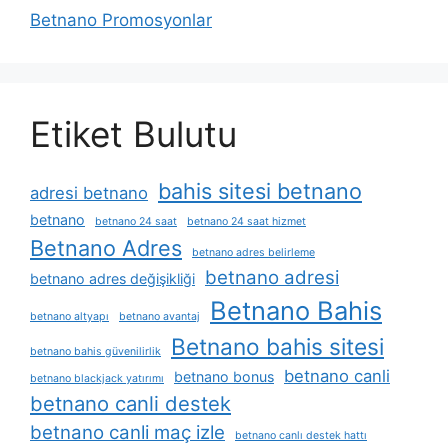
Betnano Promosyonlar
Etiket Bulutu
bahis sitesi betnano
adresi betnano
betnano
betnano 24 saat
betnano 24 saat hizmet
Betnano Adres
betnano adres belirleme
betnano adresi
betnano adres değişikliği
Betnano Bahis
betnano altyapı
betnano avantaj
Betnano bahis sitesi
betnano bahis güvenilirlik
betnano canli
betnano bonus
betnano blackjack yatırımı
betnano canli destek
betnano canli maç izle
betnano canlı destek hattı