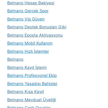
Betnano Hesap Bakiyesi
Betnano Gerçek Spor
Betnano Vip Güven
Betnano Destek Bonusları Gibi
Betnano Eposta Aktivasyonu
Betnano Mobil Kullanım
Betnano Hızlı İşlemler
Betnano
Betnano Kayıt İşlemi
Betnano Profesyonel Ekip
Betnano Yasadışı Bahisler
Betnano Kısa Kayıt
Betnano Mevduat Üyeliği
Betnano Canlı Oyunlar