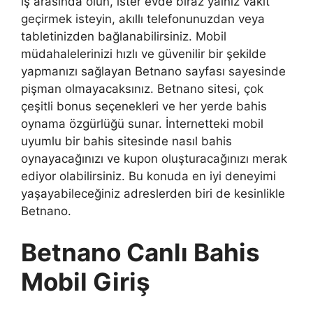
iş arasında olun, ister evde biraz yalnız vakit
geçirmek isteyin, akıllı telefonunuzdan veya
tabletinizden bağlanabilirsiniz. Mobil
müdahalelerinizi hızlı ve güvenilir bir şekilde
yapmanızı sağlayan Betnano sayfası sayesinde
pişman olmayacaksınız. Betnano sitesi, çok
çeşitli bonus seçenekleri ve her yerde bahis
oynama özgürlüğü sunar. İnternetteki mobil
uyumlu bir bahis sitesinde nasıl bahis
oynayacağınızı ve kupon oluşturacağınızı merak
ediyor olabilirsiniz. Bu konuda en iyi deneyimi
yaşayabileceğiniz adreslerden biri de kesinlikle
Betnano.
Betnano Canlı Bahis
Mobil Giriş