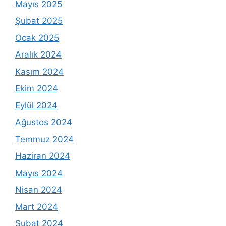
Mayıs 2025
Şubat 2025
Ocak 2025
Aralık 2024
Kasım 2024
Ekim 2024
Eylül 2024
Ağustos 2024
Temmuz 2024
Haziran 2024
Mayıs 2024
Nisan 2024
Mart 2024
Şubat 2024