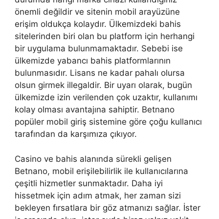
önemli değildir ve sitenin mobil arayüzüne
erişim oldukça kolaydır. Ülkemizdeki bahis
sitelerinden biri olan bu platform için herhangi
bir uygulama bulunmamaktadır. Sebebi ise
ülkemizde yabancı bahis platformlarının
bulunmasıdır. Lisans ne kadar pahalı olursa
olsun girmek illegaldir. Bir uyarı olarak, bugün
ülkemizde izin verilenden çok uzaktır, kullanımı
kolay olması avantajına sahiptir. Betnano
popüler mobil giriş sistemine göre çoğu kullanıcı
tarafından da karşımıza çıkıyor.
Casino ve bahis alanında sürekli gelişen
Betnano, mobil erişilebilirlik ile kullanıcılarına
çeşitli hizmetler sunmaktadır. Daha iyi
hissetmek için adım atmak, her zaman sizi
bekleyen fırsatlara bir göz atmanızı sağlar. İster