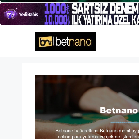
İçeriğe
atla