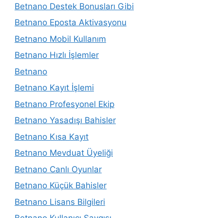
Betnano Destek Bonusları Gibi
Betnano Eposta Aktivasyonu
Betnano Mobil Kullanım
Betnano Hızlı İşlemler
Betnano
Betnano Kayıt İşlemi
Betnano Profesyonel Ekip
Betnano Yasadışı Bahisler
Betnano Kısa Kayıt
Betnano Mevduat Üyeliği
Betnano Canlı Oyunlar
Betnano Küçük Bahisler
Betnano Lisans Bilgileri