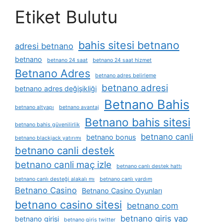
Etiket Bulutu
bahis sitesi betnano
adresi betnano
betnano
betnano 24 saat
betnano 24 saat hizmet
Betnano Adres
betnano adres belirleme
betnano adresi
betnano adres değişikliği
Betnano Bahis
betnano altyapı
betnano avantaj
Betnano bahis sitesi
betnano bahis güvenilirlik
betnano canli
betnano bonus
betnano blackjack yatırımı
betnano canli destek
betnano canli maç izle
betnano canlı destek hattı
betnano canlı desteği alakalı mı
betnano canlı yardım
Betnano Casino
Betnano Casino Oyunları
betnano casino sitesi
betnano com
betnano giris yap
betnano girisi
betnano giris twitter