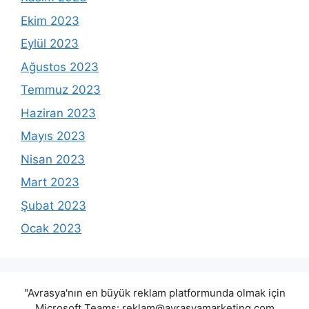
Ekim 2023
Eylül 2023
Ağustos 2023
Temmuz 2023
Haziran 2023
Mayıs 2023
Nisan 2023
Mart 2023
Şubat 2023
Ocak 2023
"Avrasya'nın en büyük reklam platformunda olmak için
Microsoft Teams:
reklam@avrasyamarketing.com