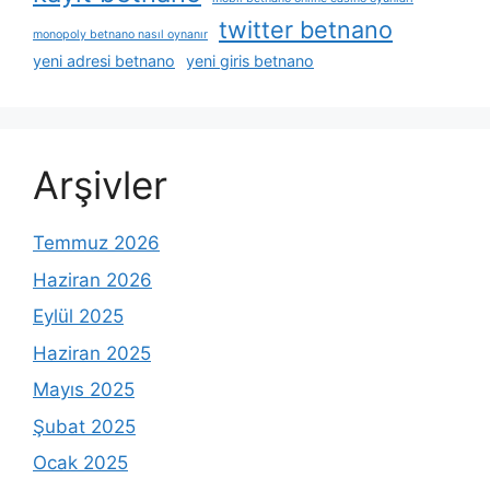
twitter betnano
monopoly betnano nasıl oynanır
yeni adresi betnano
yeni giris betnano
Arşivler
Temmuz 2026
Haziran 2026
Eylül 2025
Haziran 2025
Mayıs 2025
Şubat 2025
Ocak 2025