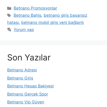
Kategoriler
Betnano Promosyonlar
Etiketler
Betnano Bahis
,
betnano giriş başarısız
hatası
,
betnano mobil giriş yeni bağlantı
Yorum yap
Son Yazılar
Betnano Adresi
Betnano Giriş
Betnano Hesap Bakiyesi
Betnano Gerçek Spor
Betnano Vip Güven