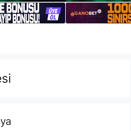
si
dya