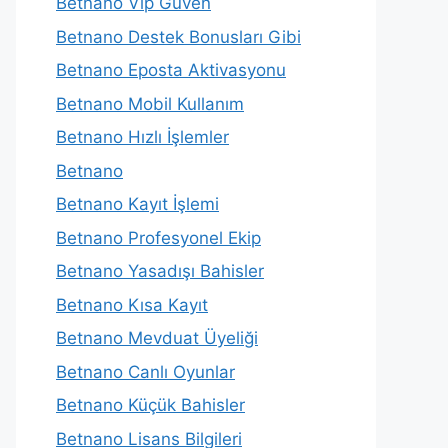
Betnano Vip Güven
Betnano Destek Bonusları Gibi
Betnano Eposta Aktivasyonu
Betnano Mobil Kullanım
Betnano Hızlı İşlemler
Betnano
Betnano Kayıt İşlemi
Betnano Profesyonel Ekip
Betnano Yasadışı Bahisler
Betnano Kısa Kayıt
Betnano Mevduat Üyeliği
Betnano Canlı Oyunlar
Betnano Küçük Bahisler
Betnano Lisans Bilgileri