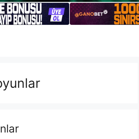
oyunlar
nlar