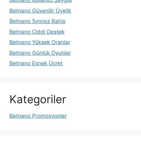
Betnano Kullanıcı Saygısı
Betnano Güvenilir Üyelik
Betnano Sınırsız Bahis
Betnano Ciddi Destek
Betnano Yüksek Oranlar
Betnano Günlük Oyunlar
Betnano Esnek Ücret
Kategoriler
Betnano Promosyonlar