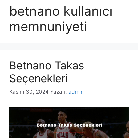
betnano kullanıcı
memnuniyeti
Betnano Takas
Seçenekleri
Kasım 30, 2024
Yazarı:
admin