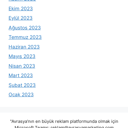
Ekim 2023
Eylül 2023
Ağustos 2023
Temmuz 2023
Haziran 2023
Mayıs 2023
Nisan 2023
Mart 2023
Şubat 2023
Ocak 2023
"Avrasya'nın en büyük reklam platformunda olmak için
Microsoft Teams:
reklam@avrasyamarketing.com