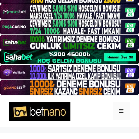
İçeriğe
atla
Menü