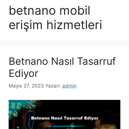
betnano mobil
erişim hizmetleri
Betnano Nasıl Tasarruf
Ediyor
Mayıs 27, 2023
Yazarı:
admin