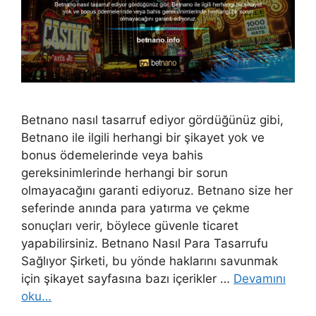
Betnano nasıl tasarruf ediyor gördüğünüz gibi,
Betnano ile ilgili herhangi bir şikayet yok ve
bonus ödemelerinde veya bahis
gereksinimlerinde herhangi bir sorun
olmayacağını garanti ediyoruz. Betnano size her
seferinde anında para yatırma ve çekme
sonuçları verir, böylece güvenle ticaret
yapabilirsiniz. Betnano Nasıl Para Tasarrufu
Sağlıyor Şirketi, bu yönde haklarını savunmak
için şikayet sayfasına bazı içerikler …
Devamını
oku…