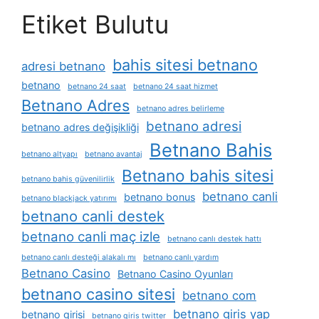
Etiket Bulutu
bahis sitesi betnano
adresi betnano
betnano
betnano 24 saat
betnano 24 saat hizmet
Betnano Adres
betnano adres belirleme
betnano adresi
betnano adres değişikliği
Betnano Bahis
betnano altyapı
betnano avantaj
Betnano bahis sitesi
betnano bahis güvenilirlik
betnano canli
betnano bonus
betnano blackjack yatırımı
betnano canli destek
betnano canli maç izle
betnano canlı destek hattı
betnano canlı desteği alakalı mı
betnano canlı yardım
Betnano Casino
Betnano Casino Oyunları
betnano casino sitesi
betnano com
betnano giris yap
betnano girisi
betnano giris twitter