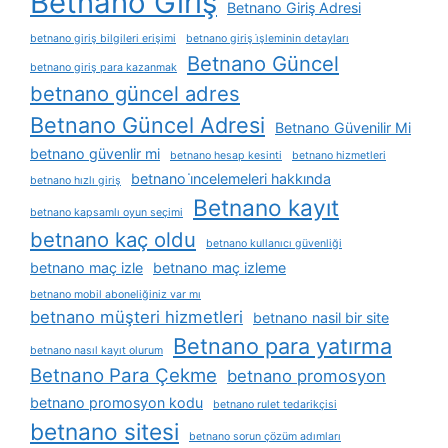
Betnano Giriş
Betnano Giriş Adresi
betnano giriş bilgileri erişimi
betnano giriş i̇şleminin detayları
Betnano Güncel
betnano giriş para kazanmak
betnano güncel adres
Betnano Güncel Adresi
Betnano Güvenilir Mi
betnano güvenlir mi
betnano hesap kesinti
betnano hizmetleri
betnano i̇ncelemeleri hakkında
betnano hızlı giriş
Betnano kayıt
betnano kapsamlı oyun seçimi
betnano kaç oldu
betnano kullanıcı güvenliği
betnano maç izle
betnano maç izleme
betnano mobil aboneliğiniz var mı
betnano müşteri hizmetleri
betnano nasil bir site
Betnano para yatırma
betnano nasıl kayıt olurum
Betnano Para Çekme
betnano promosyon
betnano promosyon kodu
betnano rulet tedarikçisi
betnano sitesi
betnano sorun çözüm adımları