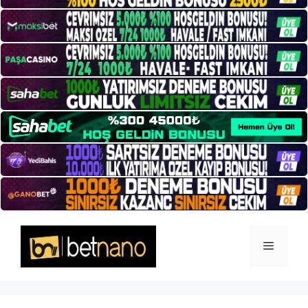
İçeriğe
atla
Menü