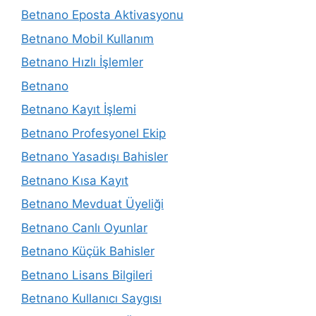
Betnano Eposta Aktivasyonu
Betnano Mobil Kullanım
Betnano Hızlı İşlemler
Betnano
Betnano Kayıt İşlemi
Betnano Profesyonel Ekip
Betnano Yasadışı Bahisler
Betnano Kısa Kayıt
Betnano Mevduat Üyeliği
Betnano Canlı Oyunlar
Betnano Küçük Bahisler
Betnano Lisans Bilgileri
Betnano Kullanıcı Saygısı