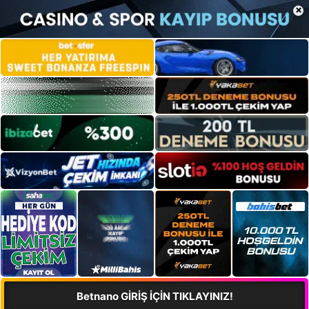
×
Betnano GİRİŞ İÇİN TIKLAYINIZ!