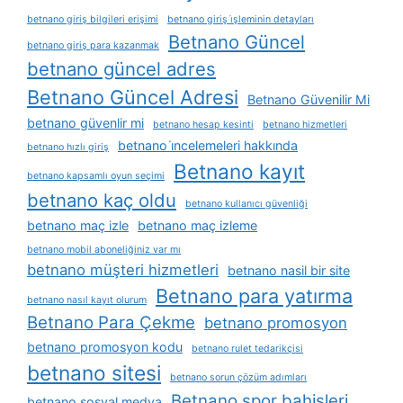
betnano giriş bilgileri erişimi
betnano giriş i̇şleminin detayları
Betnano Güncel
betnano giriş para kazanmak
betnano güncel adres
Betnano Güncel Adresi
Betnano Güvenilir Mi
betnano güvenlir mi
betnano hesap kesinti
betnano hizmetleri
betnano i̇ncelemeleri hakkında
betnano hızlı giriş
Betnano kayıt
betnano kapsamlı oyun seçimi
betnano kaç oldu
betnano kullanıcı güvenliği
betnano maç izle
betnano maç izleme
betnano mobil aboneliğiniz var mı
betnano müşteri hizmetleri
betnano nasil bir site
Betnano para yatırma
betnano nasıl kayıt olurum
Betnano Para Çekme
betnano promosyon
betnano promosyon kodu
betnano rulet tedarikçisi
betnano sitesi
betnano sorun çözüm adımları
Betnano spor bahisleri
betnano sosyal medya