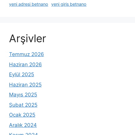
yeni adresi betnano
yeni giris betnano
Arşivler
Temmuz 2026
Haziran 2026
Eylül 2025
Haziran 2025
Mayıs 2025
Şubat 2025
Ocak 2025
Aralık 2024