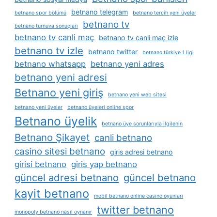
betnano telegram
betnano spor bölümü
betnano tercih yeni üyeler
betnano tv
betnano turnuva sonuçları
betnano tv canli maç
betnano tv canli maç izle
betnano tv izle
betnano twitter
betnano türkiye 1 ligi
betnano whatsapp
betnano yeni adres
betnano yeni adresi
Betnano yeni giriş
betnano yeni web sitesi
betnano yeni üyeler
betnano üyeleri online spor
Betnano üyelik
betnano üye sorunlarıyla i̇lgilenin
Betnano Şikayet
canli betnano
casino sitesi betnano
giris adresi betnano
girisi betnano
giris yap betnano
güncel adresi betnano
güncel betnano
kayit betnano
mobil betnano online casino oyunları
twitter betnano
monopoly betnano nasıl oynanır