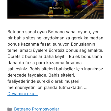
Betnano sanal oyun Betnano sanal oyunu, yeni
bir bahis sitesine kaydolmanıza gerek kalmadan
bonus kazanma fırsatı sunuyor. Bonuslarının
temel amacı üyelere ücretsiz bonus sağlamaktır.
Ücretsiz bonuslar daha keyifli. Bu ek bonuslarla
daha da fazla para kazanma fırsatına
sahipsiniz. Bahis siteleri bahisçiler için inanılmaz
derecede faydalıdır. Bahis siteleri,
faaliyetlerinde sürekli olarak müşteri
memnuniyetini ön planda tutmaktadır. …
Devamını oku…
Kategoriler
Betnano Promosyonlar