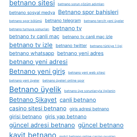
betnano sitesi
betnano sorun çözüm adımları
Betnano spor bahisleri
betnano sosyal medya
betnano telegram
betnano spor bölümü
betnano tercih yeni üyeler
betnano tv
betnano turnuva sonuçları
betnano tv canli maç
betnano tv canli maç izle
betnano tv izle
betnano twitter
betnano türkiye 1 ligi
betnano whatsapp
betnano yeni adres
betnano yeni adresi
Betnano yeni giriş
betnano yeni web sitesi
betnano yeni üyeler
betnano üyeleri online spor
Betnano üyelik
betnano üye sorunlarıyla i̇lgilenin
Betnano Şikayet
canli betnano
casino sitesi betnano
giris adresi betnano
girisi betnano
giris yap betnano
güncel adresi betnano
güncel betnano
kayit betnano
mobil betnano online casino oyunları