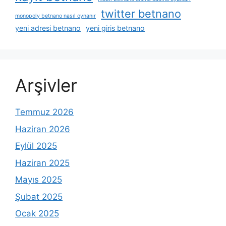
twitter betnano
monopoly betnano nasıl oynanır
yeni adresi betnano
yeni giris betnano
Arşivler
Temmuz 2026
Haziran 2026
Eylül 2025
Haziran 2025
Mayıs 2025
Şubat 2025
Ocak 2025