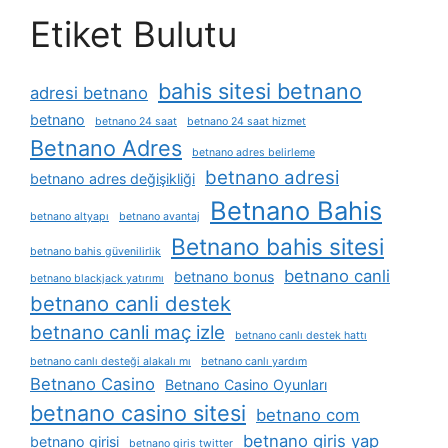
Etiket Bulutu
bahis sitesi betnano
adresi betnano
betnano
betnano 24 saat
betnano 24 saat hizmet
Betnano Adres
betnano adres belirleme
betnano adresi
betnano adres değişikliği
Betnano Bahis
betnano altyapı
betnano avantaj
Betnano bahis sitesi
betnano bahis güvenilirlik
betnano canli
betnano bonus
betnano blackjack yatırımı
betnano canli destek
betnano canli maç izle
betnano canlı destek hattı
betnano canlı desteği alakalı mı
betnano canlı yardım
Betnano Casino
Betnano Casino Oyunları
betnano casino sitesi
betnano com
betnano giris yap
betnano girisi
betnano giris twitter