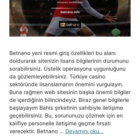
Betnano yeni resmi giriş özellikleri bu alanı
doldurarak sitenizin lisans bilgilerinin durumunu
sorabilirsiniz. Üstelik operasyona uygunluğunu
da gözlemleyebilirsiniz. Türkiye casino
sektöründe lisanslamanın önemini vurgulayın.
Buna rağmen web sitesinin başka önemli bilgiler
de içerdiğinin bilincindeyiz. Biraz genel bilgilerle
başlayayım Bahis şirketinin sahibiyle iletişime
geçebilirsiniz. Bu, sorununuzu çözmek için en
kalifiye personelle iletişime geçme fırsatı
verecektir. Betnano …
Devamını oku…