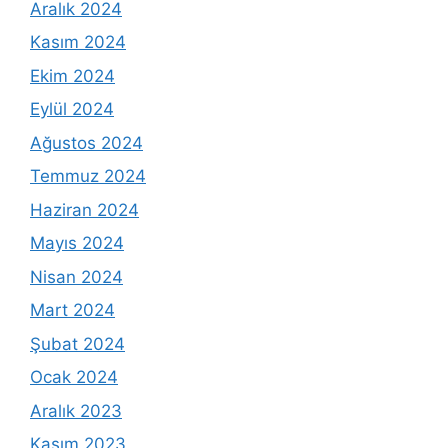
Aralık 2024
Kasım 2024
Ekim 2024
Eylül 2024
Ağustos 2024
Temmuz 2024
Haziran 2024
Mayıs 2024
Nisan 2024
Mart 2024
Şubat 2024
Ocak 2024
Aralık 2023
Kasım 2023