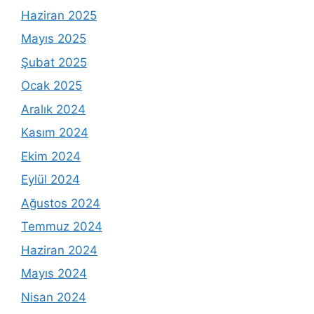
Haziran 2025
Mayıs 2025
Şubat 2025
Ocak 2025
Aralık 2024
Kasım 2024
Ekim 2024
Eylül 2024
Ağustos 2024
Temmuz 2024
Haziran 2024
Mayıs 2024
Nisan 2024