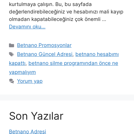
kurtulmaya çalışın. Bu, bu sayfada
değerlendirebileceğiniz ve hesabınızı mali kayıp
olmadan kapatabileceğiniz çok önemli …
Devamını oku…
Kategoriler
Betnano Promosyonlar
Etiketler
Betnano Güncel Adresi
,
betnano hesabımı
kapattı
,
betnano silme programından önce ne
yapmalıyım
Yorum yap
Son Yazılar
Betnano Adresi