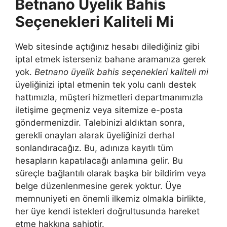
Betnano Üyelik Bahis
Seçenekleri Kaliteli Mi
Web sitesinde açtığınız hesabı dilediğiniz gibi
iptal etmek isterseniz bahane aramanıza gerek
yok.
Betnano üyelik bahis seçenekleri kaliteli mi
üyeliğinizi iptal etmenin tek yolu canlı destek
hattımızla, müşteri hizmetleri departmanımızla
iletişime geçmeniz veya sitemize e-posta
göndermenizdir. Talebinizi aldıktan sonra,
gerekli onayları alarak üyeliğinizi derhal
sonlandıracağız. Bu, adınıza kayıtlı tüm
hesapların kapatılacağı anlamına gelir. Bu
süreçle bağlantılı olarak başka bir bildirim veya
belge düzenlenmesine gerek yoktur. Üye
memnuniyeti en önemli ilkemiz olmakla birlikte,
her üye kendi istekleri doğrultusunda hareket
etme hakkına sahiptir.