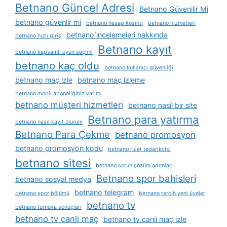
Betnano Güncel Adresi
Betnano Güvenilir Mi
betnano güvenlir mi
betnano hesap kesinti
betnano hizmetleri
betnano i̇ncelemeleri hakkında
betnano hızlı giriş
Betnano kayıt
betnano kapsamlı oyun seçimi
betnano kaç oldu
betnano kullanıcı güvenliği
betnano maç izle
betnano maç izleme
betnano mobil aboneliğiniz var mı
betnano müşteri hizmetleri
betnano nasil bir site
Betnano para yatırma
betnano nasıl kayıt olurum
Betnano Para Çekme
betnano promosyon
betnano promosyon kodu
betnano rulet tedarikçisi
betnano sitesi
betnano sorun çözüm adımları
Betnano spor bahisleri
betnano sosyal medya
betnano telegram
betnano spor bölümü
betnano tercih yeni üyeler
betnano tv
betnano turnuva sonuçları
betnano tv canli maç
betnano tv canli maç izle