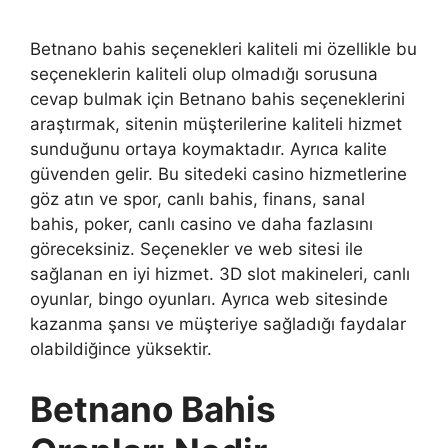
Betnano bahis seçenekleri kaliteli mi özellikle bu
seçeneklerin kaliteli olup olmadığı sorusuna
cevap bulmak için Betnano bahis seçeneklerini
araştırmak, sitenin müşterilerine kaliteli hizmet
sunduğunu ortaya koymaktadır. Ayrıca kalite
güvenden gelir. Bu sitedeki casino hizmetlerine
göz atın ve spor, canlı bahis, finans, sanal
bahis, poker, canlı casino ve daha fazlasını
göreceksiniz. Seçenekler ve web sitesi ile
sağlanan en iyi hizmet. 3D slot makineleri, canlı
oyunlar, bingo oyunları. Ayrıca web sitesinde
kazanma şansı ve müşteriye sağladığı faydalar
olabildiğince yüksektir.
Betnano Bahis