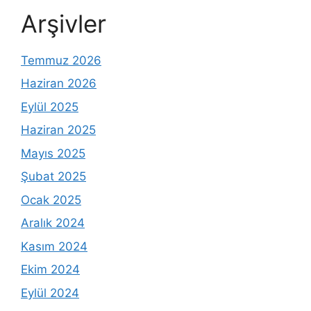
Arşivler
Temmuz 2026
Haziran 2026
Eylül 2025
Haziran 2025
Mayıs 2025
Şubat 2025
Ocak 2025
Aralık 2024
Kasım 2024
Ekim 2024
Eylül 2024