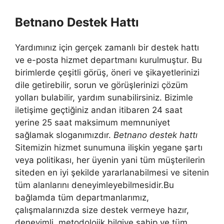
Betnano Destek Hattı
Yardımınız için gerçek zamanlı bir destek hattı
ve e-posta hizmet departmanı kurulmuştur. Bu
birimlerde çeşitli görüş, öneri ve şikayetlerinizi
dile getirebilir, sorun ve görüşlerinizi çözüm
yolları bulabilir, yardım sunabilirsiniz. Bizimle
iletişime geçtiğiniz andan itibaren 24 saat
yerine 25 saat maksimum memnuniyet
sağlamak sloganımızdır.
Betnano destek hattı
Sitemizin hizmet sunumuna ilişkin yegane şartı
veya politikası, her üyenin yani tüm müşterilerin
siteden en iyi şekilde yararlanabilmesi ve sitenin
tüm alanlarını deneyimleyebilmesidir.Bu
bağlamda tüm departmanlarımız,
çalışmalarınızda size destek vermeye hazır,
deneyimli, metodolojik bilgiye sahip ve tüm