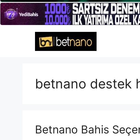
İçeriğe
atla
betnano destek h
Betnano Bahis Seçene