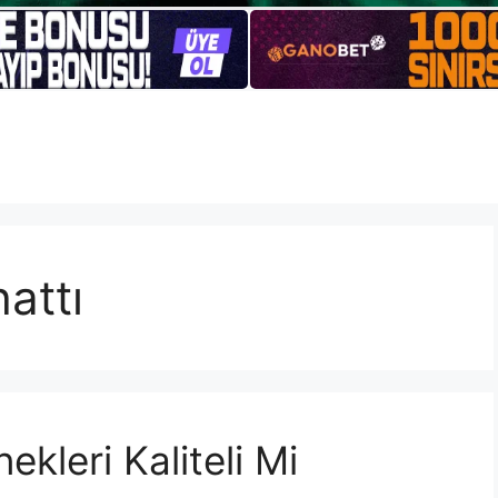
attı
kleri Kaliteli Mi