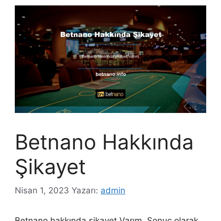
Betnano Hakkında
Şikayet
Nisan 1, 2023
Yazarı:
admin
Betnano hakkında şikayet Varım. Sonuç olarak