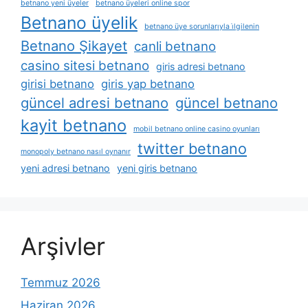
betnano yeni üyeler
betnano üyeleri online spor
Betnano üyelik
betnano üye sorunlarıyla i̇lgilenin
Betnano Şikayet
canli betnano
casino sitesi betnano
giris adresi betnano
girisi betnano
giris yap betnano
güncel adresi betnano
güncel betnano
kayit betnano
mobil betnano online casino oyunları
twitter betnano
monopoly betnano nasıl oynanır
yeni adresi betnano
yeni giris betnano
Arşivler
Temmuz 2026
Haziran 2026