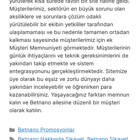
yürüterek kısa sürede favori bir site haline geldi.
Müşterilerimiz, sektörün en büyük sorunu olan
aksiliklere ve sorunlara çözüm odaklı
yürütülebilir bir ekibin yetkililer tarafından
ulaşılamaması ve bu nedenle tamamen ortadan
kalkması sayesinde müşterilerimiz için ek
Müşteri Memnuniyeti görmektedir. Müşterilerinin
günlük ihtiyaçlarını ve teknik gereksinimlerini de
yakından takip etmekte ve sistem
entegrasyonunu gerçekleştirmektedir. Sitemize
üye olarak bu eşsiz ve zorlu dünyayı daha
yakından inceleyebilir ve öğrenirken para
kazanabilirsiniz. Yaşayacağınız farktan memnun
kalın ve Betnano ailesine düzenli bir müşteri
olarak katılın.
Kategoriler
Betnano Promosyonlar
Etiketler
Betnano Hakkında Şikayet
,
Betnano Şikayet