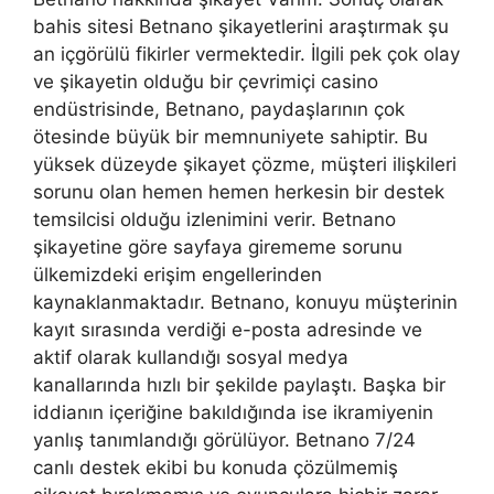
bahis sitesi Betnano şikayetlerini araştırmak şu
an içgörülü fikirler vermektedir. İlgili pek çok olay
ve şikayetin olduğu bir çevrimiçi casino
endüstrisinde, Betnano, paydaşlarının çok
ötesinde büyük bir memnuniyete sahiptir. Bu
yüksek düzeyde şikayet çözme, müşteri ilişkileri
sorunu olan hemen hemen herkesin bir destek
temsilcisi olduğu izlenimini verir. Betnano
şikayetine göre sayfaya girememe sorunu
ülkemizdeki erişim engellerinden
kaynaklanmaktadır. Betnano, konuyu müşterinin
kayıt sırasında verdiği e-posta adresinde ve
aktif olarak kullandığı sosyal medya
kanallarında hızlı bir şekilde paylaştı. Başka bir
iddianın içeriğine bakıldığında ise ikramiyenin
yanlış tanımlandığı görülüyor. Betnano 7/24
canlı destek ekibi bu konuda çözülmemiş