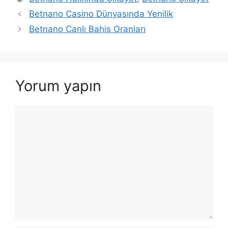
Betnano Casino Dünyasında Yenilik
Betnano Canlı Bahis Oranları
Yorum yapın
Yorum