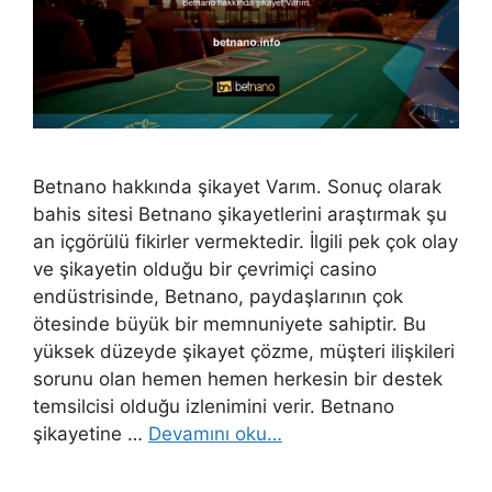
Betnano hakkında şikayet Varım. Sonuç olarak
bahis sitesi Betnano şikayetlerini araştırmak şu
an içgörülü fikirler vermektedir. İlgili pek çok olay
ve şikayetin olduğu bir çevrimiçi casino
endüstrisinde, Betnano, paydaşlarının çok
ötesinde büyük bir memnuniyete sahiptir. Bu
yüksek düzeyde şikayet çözme, müşteri ilişkileri
sorunu olan hemen hemen herkesin bir destek
temsilcisi olduğu izlenimini verir. Betnano
şikayetine …
Devamını oku…