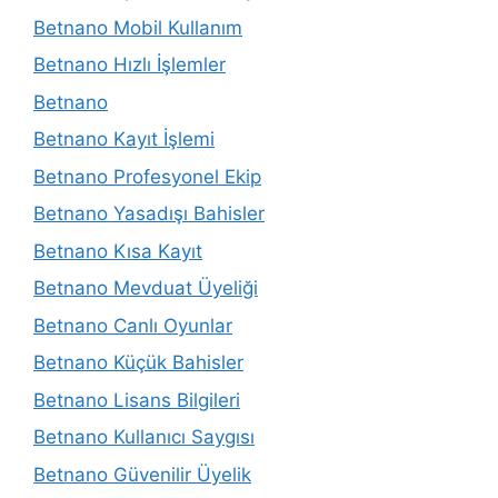
Betnano Mobil Kullanım
Betnano Hızlı İşlemler
Betnano
Betnano Kayıt İşlemi
Betnano Profesyonel Ekip
Betnano Yasadışı Bahisler
Betnano Kısa Kayıt
Betnano Mevduat Üyeliği
Betnano Canlı Oyunlar
Betnano Küçük Bahisler
Betnano Lisans Bilgileri
Betnano Kullanıcı Saygısı
Betnano Güvenilir Üyelik