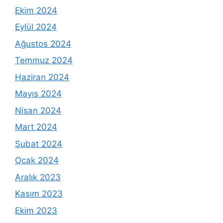
Ekim 2024
Eylül 2024
Ağustos 2024
Temmuz 2024
Haziran 2024
Mayıs 2024
Nisan 2024
Mart 2024
Şubat 2024
Ocak 2024
Aralık 2023
Kasım 2023
Ekim 2023