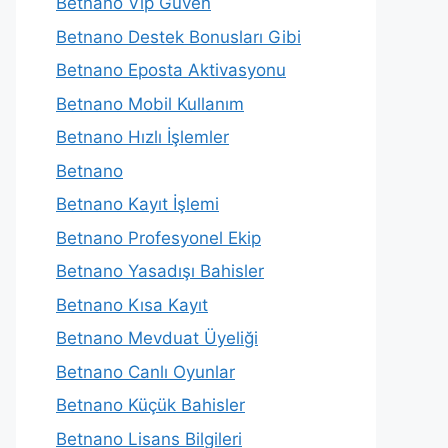
Betnano Vip Güven
Betnano Destek Bonusları Gibi
Betnano Eposta Aktivasyonu
Betnano Mobil Kullanım
Betnano Hızlı İşlemler
Betnano
Betnano Kayıt İşlemi
Betnano Profesyonel Ekip
Betnano Yasadışı Bahisler
Betnano Kısa Kayıt
Betnano Mevduat Üyeliği
Betnano Canlı Oyunlar
Betnano Küçük Bahisler
Betnano Lisans Bilgileri