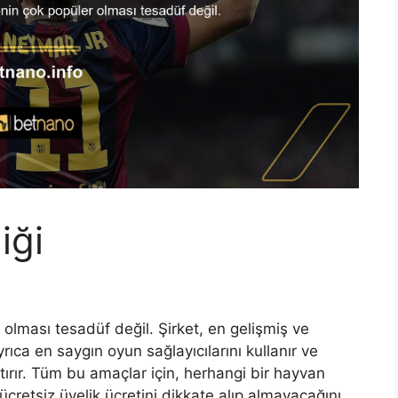
iği
 olması tesadüf değil. Şirket, en gelişmiş ve
rıca en saygın oyun sağlayıcılarını kullanır ve
rtırır. Tüm bu amaçlar için, herhangi bir hayvan
ücretsiz üyelik ücretini dikkate alıp almayacağını