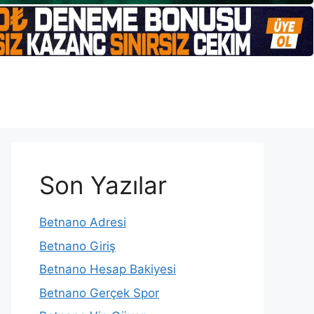
Son Yazılar
Betnano Adresi
Betnano Giriş
Betnano Hesap Bakiyesi
Betnano Gerçek Spor