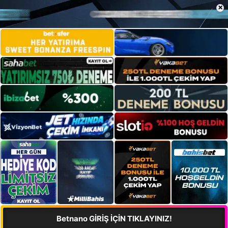
×
Betnano GİRİŞ İÇİN TIKLAYINIZ!