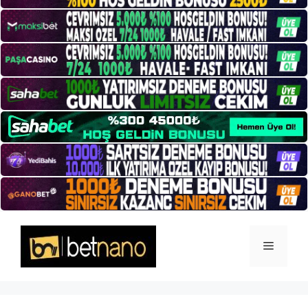
İçeriğe
atla
Menü