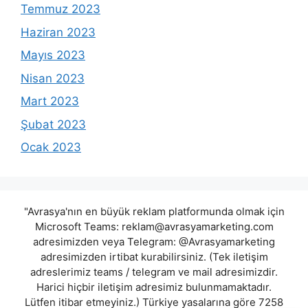
Temmuz 2023
Haziran 2023
Mayıs 2023
Nisan 2023
Mart 2023
Şubat 2023
Ocak 2023
"Avrasya'nın en büyük reklam platformunda olmak için
Microsoft Teams:
reklam@avrasyamarketing.com
adresimizden veya Telegram: @Avrasyamarketing
adresimizden irtibat kurabilirsiniz. (Tek iletişim
adreslerimiz teams / telegram ve mail adresimizdir.
Harici hiçbir iletişim adresimiz bulunmamaktadır.
Lütfen itibar etmeyiniz.) Türkiye yasalarına göre 7258