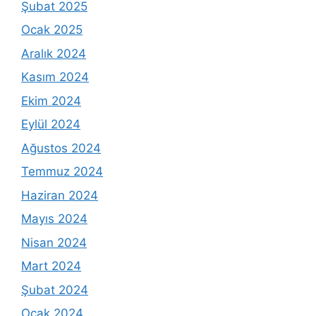
Şubat 2025
Ocak 2025
Aralık 2024
Kasım 2024
Ekim 2024
Eylül 2024
Ağustos 2024
Temmuz 2024
Haziran 2024
Mayıs 2024
Nisan 2024
Mart 2024
Şubat 2024
Ocak 2024