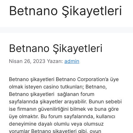
Betnano Şikayetleri
Betnano Şikayetleri
Nisan 26, 2023
Yazarı:
admin
Betnano şikayetleri Betnano Corporation’a üye
olmak isteyen casino tutkunları; Betnano,
Betnano şikayetleri sağlanan forum
sayfalarında şikayetler arayabilir. Bunun sebebi
ise firmanın güvenilirliğini bilmek ve buna göre
üye olmaktır. Bu forum sayfalarında, kullanıcı
deneyimine dayalı olumlu veya olumsuz
yorumlar Betnano şikayetleri gibi, oyun