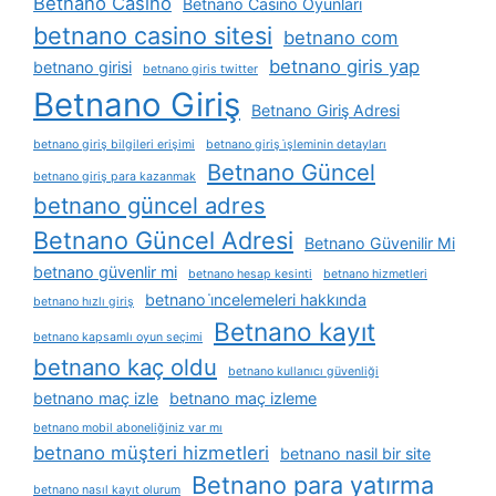
Betnano Casino
Betnano Casino Oyunları
betnano casino sitesi
betnano com
betnano giris yap
betnano girisi
betnano giris twitter
Betnano Giriş
Betnano Giriş Adresi
betnano giriş bilgileri erişimi
betnano giriş i̇şleminin detayları
Betnano Güncel
betnano giriş para kazanmak
betnano güncel adres
Betnano Güncel Adresi
Betnano Güvenilir Mi
betnano güvenlir mi
betnano hesap kesinti
betnano hizmetleri
betnano i̇ncelemeleri hakkında
betnano hızlı giriş
Betnano kayıt
betnano kapsamlı oyun seçimi
betnano kaç oldu
betnano kullanıcı güvenliği
betnano maç izle
betnano maç izleme
betnano mobil aboneliğiniz var mı
betnano müşteri hizmetleri
betnano nasil bir site
Betnano para yatırma
betnano nasıl kayıt olurum