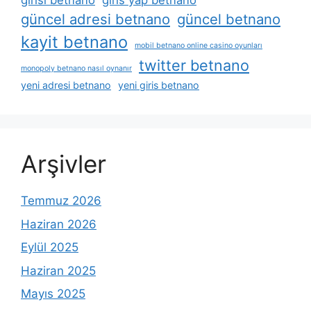
girisi betnano
giris yap betnano
güncel adresi betnano
güncel betnano
kayit betnano
mobil betnano online casino oyunları
twitter betnano
monopoly betnano nasıl oynanır
yeni adresi betnano
yeni giris betnano
Arşivler
Temmuz 2026
Haziran 2026
Eylül 2025
Haziran 2025
Mayıs 2025