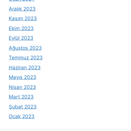
Aralık 2023
Kasım 2023
Ekim 2023
Eylül 2023
Ağustos 2023
Temmuz 2023
Haziran 2023
Mayıs 2023
Nisan 2023
Mart 2023
Şubat 2023
Ocak 2023